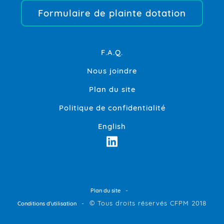
Formulaire de plainte dotation
F.A.Q.
Nous joindre
Plan du site
Politique de confidentialité
English
-
Plan du site
-
© Tous droits réservés CFPM 2018
Conditions d'utilisation
Hébergé par