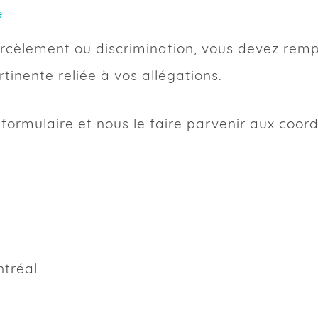
e
 plainte
s
nnées démographi
cèlement ou discrimination, vous devez rempli
(veuillez cocher le ou les
tinente reliée à vos allégations.
 formulaire et nous le faire parvenir aux coor
ntréal
sexuel ou discriminatoire
ysique est menacée actuellement ?
nt, la Commission compile de façon confidentiell
 ses services. Vous pouvez compléter les champs