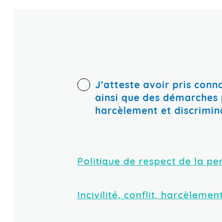
1
Grossesse
Date et lieu (spécifiez la ou les 
À votre connaissance, est-ce 
Personne de la diversité 
J'atteste avoir pris conn
personne mise en cause ?
ainsi que des démarches p
Religion
harcèlement et discrimin
Préciser si souhaité :
Oui
Témoins
Ce qui n’est pas du harcèle
Condition sociale
Politique de respect de la p
Désaccord d’intérêt, de vale
Êtes-vous actuellement en ab
Incivilité, conflit, harcèlemen
Mésentente sur la répartitio
Droit de gestion : l’attribut
Personne en situation de