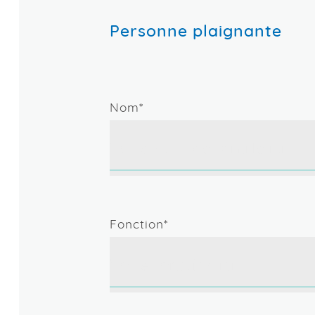
Preuve (lettre, courriel, texto, 
courante de la discipline et 
Personne ayant une déficience qu
Personne plaignante
Oui
Consentir
Ajouter un fichier
l’absentéisme, le licencieme
rencontrer des obstacles dans 
Ce qui n’est pas de la discri
Avez-vous déjà déposé une pl
Nom*
Préciser si souhaité :
Allégation et impact sur vous
Distinction fondée sur le mé
Les gestes, les paroles ou l
Non
L’exclusion, la distinction 
Fonction*
Personne autochtone
Personne qui s'identifie comme a
Canada ; les Inuit.