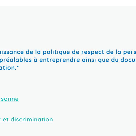
État civil
dates et le ou les lieux de cet incident)
que d'autres personnes auraient vécu des situa
sexuelle et de genre (LGBTQ2+)
aissance de la politique de respect de la per
réalables à entreprendre ainsi que du docume
Conviction politique
ation.*
Non
ment psychologique
Handicap / moyen pour pallier à u
ersonne
ur ou d’opinion.
sence de travail?
t et discrimination
n des tâches ou responsabilités.
ion des tâches, la gestion courante de la perfo
 handicap