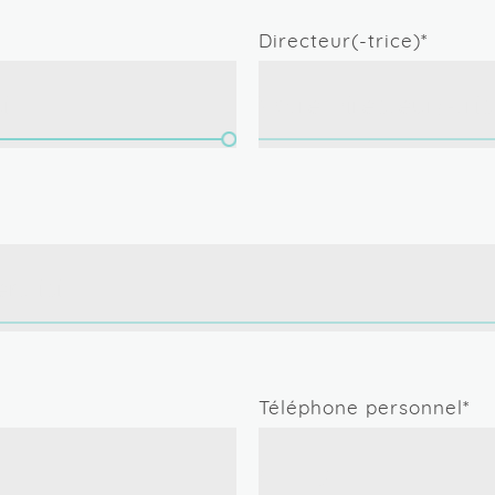
Corps de police
Service des affair
internes du corps
Directeur(-trice)*
police
Grief syndical
rités visibles
pport ou les copies
autochtone du Canada, qui s'identifie comme min
Ajouter un fichier
Téléphone personnel*
r la médiation afin de régler la problématique