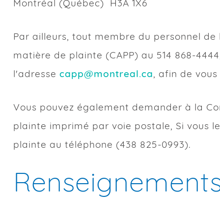
Montréal (Québec) H3A 1X6
volontatire.
Oui
Numéro de l’allégation
Psychologique
Âge
Par ailleurs, tout membre du personnel de
Date et lieu (spécifiez la ou
matière de plainte (CAPP) au 514 868-4444, 
Avez-vous avisé la personne m
l'adresse
capp@montreal.ca
, afin de vou
Témoins
Discrimination selon un mo
Vous pouvez également demander à la Comm
Oui
Vous vous identifiez comme 
Preuve (lettre, courriel, te
plainte imprimé par voie postale, Si vous 
plainte au téléphone (438 825-0993).
Allégation (qu’est-ce qui s
Race
Expliquez
Discrimination
Homme
Renseignements
êtes senti(e), les conséquence
Allégation #
Sexe
Préciser si souhaité :