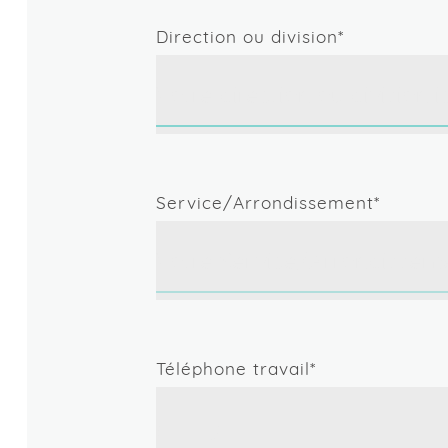
CFPM
Direction ou division*
Préciser si souhaité :
Contrôleur général
Service/Arrondissement*
Personne membre des mino
Ajouter une allégation
Si oui joindre les numéros de ra
Personne autre qu'une personne 
« race¹ »
Téléphone travail*
Préciser si souhaité :
Je suis ouvert(e) à considére