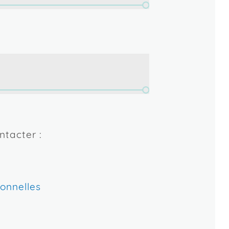
 dont la langue maternelle n'est
ntacter :
onnelles