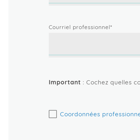
mise en cause.
Courriel professionnel*
Oui
Personne membre des min
Personne, qui ne s'identifie pa
ni le français ni l'anglais.
Important
: Cochez quelles co
Préciser si souhaité :
Coordonnées professionne