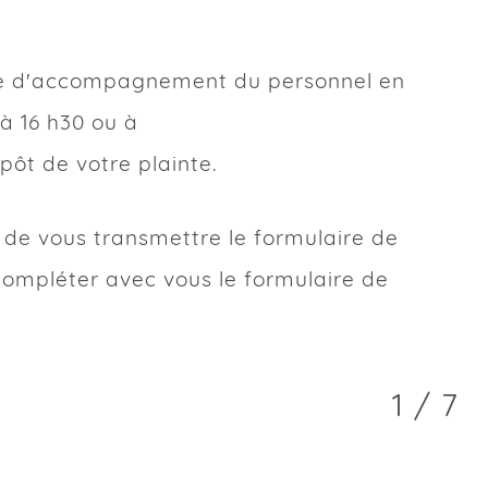
Discriminatoire
rale d'accompagnement du personnel en
 à 16 h30 ou à
e et indésirable ?
pôt de votre plainte.
de la personne, précisez
de vous transmettre le formulaire de
e la preuve à l’envoi
compléter avec vous le formulaire de
 sur vous (comment vous vous
Origine ethnique ou nationale
Personne non-binaire
1 / 7
Identité ou expression de
genre