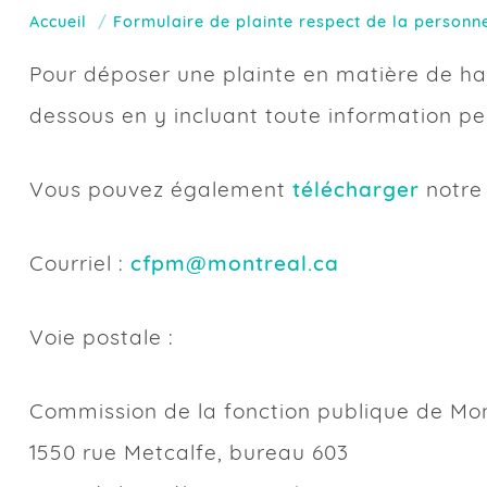
Accueil
Formulaire de plainte respect de la personn
Définitions
Motif(s) de votre
Allégations
Autre démarche
Facultatif : Do
Consentement
Pour déposer une plainte en matière de har
dessous en y incluant toute information per
Vous pouvez également
télécharger
notre
Courriel :
cfpm@montreal.ca
Voie postale :
Commission de la fonction publique de Mo
Harcèlement psychologique, 
Est-ce que votre sécurité ph
Pour fins statistiques seuleme
Harcèlement, précisez
1550 rue Metcalfe, bureau 603
des personnes qui font appel à