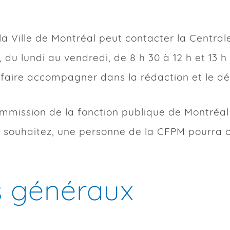
Non
Sexuel
 la Ville de Montréal peut contacter la Cent
 les dates et le ou les lieux de cet incident)
du lundi au vendredi, de 8 h 30 à 12 h et 13 h
ise en cause que sa conduite est inacceptabl
s faire accompagner dans la rédaction et le dé
tif relié à la Charte des droits et libertés 
ission de la fonction publique de Montréal 
Non
:
xto, photos, enregistrement ou autres) / Joindr
le souhaitez, une personne de la CFPM pourra 
’est produit, faits/gestes/paroles) et impact
Couleur
Femme
 généraux
s, les préjudices)
Orientation sexuelle