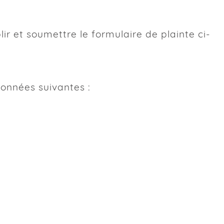
ques
r et soumettre le formulaire de plainte ci-
 motifs appropriés)
données suivantes :
e les données démographiques
 suivants sur une base